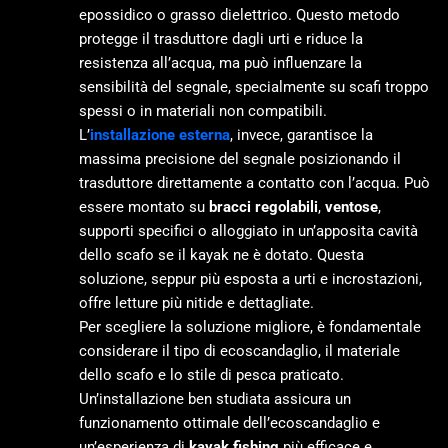
epossidico o grasso dielettrico. Questo metodo
protegge il trasduttore dagli urti e riduce la
resistenza all’acqua, ma può influenzare la
sensibilità del segnale, specialmente su scafi troppo
spessi o in materiali non compatibili.
L’
installazione esterna
, invece, garantisce la
massima precisione del segnale posizionando il
trasduttore direttamente a contatto con l’acqua. Può
essere montato su
bracci regolabili
,
ventose
,
supporti specifici o alloggiato in un’apposita cavità
dello scafo se il kayak ne è dotato. Questa
soluzione, seppur più esposta a urti e incrostazioni,
offre letture più nitide e dettagliate.
Per scegliere la soluzione migliore, è fondamentale
considerare il tipo di ecoscandaglio, il materiale
dello scafo e lo stile di pesca praticato.
Un’installazione ben studiata assicura un
funzionamento ottimale dell’ecoscandaglio e
un’esperienza di
kayak fishing
più efficace e