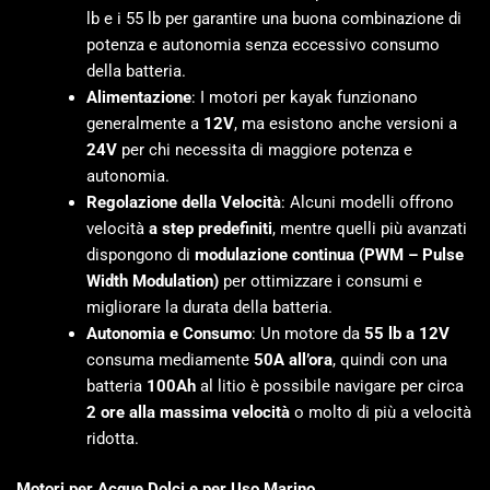
lb e i 55 lb per garantire una buona combinazione di
potenza e autonomia senza eccessivo consumo
della batteria.
Alimentazione
: I motori per kayak funzionano
generalmente a
12V
, ma esistono anche versioni a
24V
per chi necessita di maggiore potenza e
autonomia.
Regolazione della Velocità
: Alcuni modelli offrono
velocità
a step predefiniti
, mentre quelli più avanzati
dispongono di
modulazione continua (PWM – Pulse
Width Modulation)
per ottimizzare i consumi e
migliorare la durata della batteria.
Autonomia e Consumo
: Un motore da
55 lb a 12V
consuma mediamente
50A all’ora
, quindi con una
batteria
100Ah
al litio è possibile navigare per circa
2 ore alla massima velocità
o molto di più a velocità
ridotta.
Motori per Acque Dolci e per Uso Marino