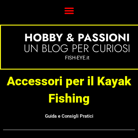
Vai
al
contenuto
Fish Eye – Fotografia & Kayak Fishing: Guida, Tecniche e Passione
Fotografia per Principianti: Guida Completa a Reflex, Compatte e Smartphone [Consigli e Trucchi 2025]
Guida al Kayak Fishing: Kayak, Attrezzature e Tecniche di Pesca
HOBBY & PASSIONI
UN BLOG PER CURIOSI
FISH-EYE.it
Accessori per il Kayak
Fishing
Guida e Consigli Pratici