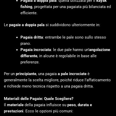
Pagaia a doppia pala
: quella utilizzata per il
kayak
fishing
, progettata per una pagaiata più bilanciata ed
efficiente.
Le
pagaie a doppia pala
si suddividono ulteriormente in:
Pagaia dritta
: entrambe le pale sono sullo stesso
piano.
Pagaia incrociata
: le due pale hanno un’
angolazione
differente
, in alcune è regolabile in base alle
preferenze.
Per un
principiante
, una pagaia
a pale incrociate
è
generalmente la scelta migliore, poiché riduce l’affaticamento
e richiede meno tecnica rispetto a una pagaia dritta.
Materiali delle Pagaie: Quale Scegliere?
Il
materiale
della pagaia influisce su
peso, durata e
prestazioni
. Ecco le opzioni più comuni: