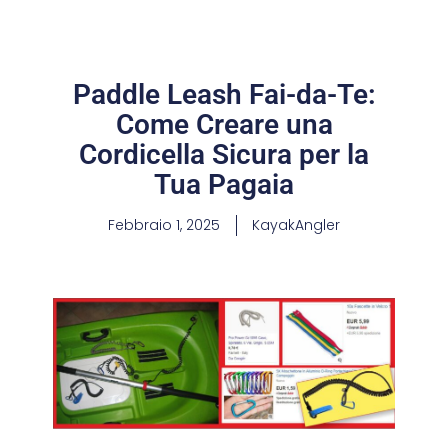
Vai
al
contenuto
Paddle Leash Fai-da-Te:
Come Creare una
Cordicella Sicura per la
Tua Pagaia
Febbraio 1, 2025
KayakAngler